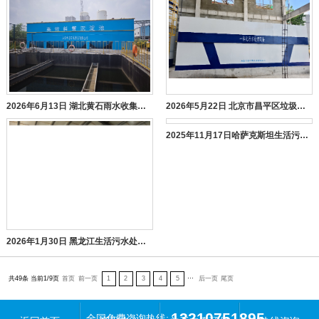
2026年6月13日 湖北黄石雨水收集处理设备 沉淀池+加药装置 300方/小时
2026年5月22日 北京市昌平区垃圾渗滤液全套污水处理设备 10方每天
2025年11月17日哈萨克斯坦生活污水处理 一体化 200方每天
2026年1月30日 黑龙江生活污水处理设备 一体化 300方每天
共49条 当前1/9页
首页
前一页
1
2
3
4
5
···
后一页
尾页
13210751895
全国免费咨询热线: